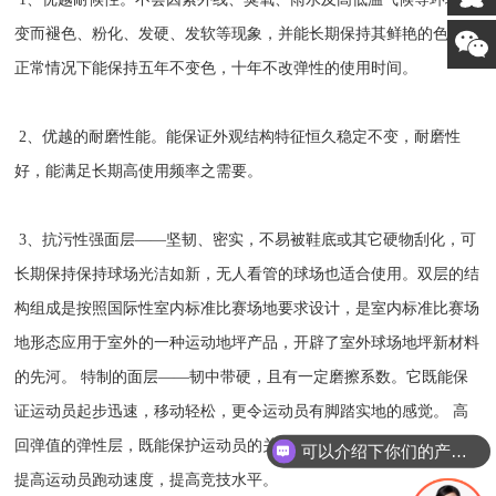
变而褪色、粉化、发硬、发软等现象，并能长期保持其鲜艳的色彩。
正常情况下能保持五年不变色，十年不改弹性的使用时间。
2、优越的耐磨性能。能保证外观结构特征恒久稳定不变，耐磨性
好，能满足长期高使用频率之需要。
3、抗污性强面层——坚韧、密实，不易被鞋底或其它硬物刮化，可
长期保持保持球场光洁如新，无人看管的球场也适合使用。双层的结
构组成是按照国际性室内标准比赛场地要求设计，是室内标准比赛场
地形态应用于室外的一种运动地坪产品，开辟了室外球场地坪新材料
的先河。 特制的面层——韧中带硬，且有一定磨擦系数。它既能保
证运动员起步迅速，移动轻松，更令运动员有脚踏实地的感觉。 高
回弹值的弹性层，既能保护运动员的关节，减少韧带受伤危险，更能
可以介绍下你们的产品么
提高运动员跑动速度，提高竞技水平。