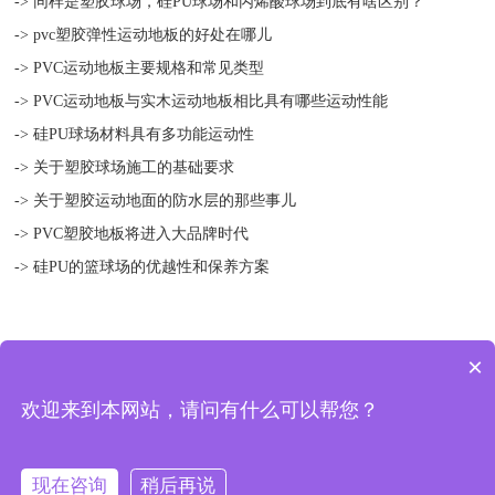
-> 同样是塑胶球场，硅PU球场和丙烯酸球场到底有啥区别？
-> pvc塑胶弹性运动地板的好处在哪儿
-> PVC运动地板主要规格和常见类型
-> PVC运动地板与实木运动地板相比具有哪些运动性能
-> 硅PU球场材料具有多功能运动性
-> 关于塑胶球场施工的基础要求
-> 关于塑胶运动地面的防水层的那些事儿
-> PVC塑胶地板将进入大品牌时代
-> 硅PU的篮球场的优越性和保养方案
×
版权所有 © 2018-2021 扬州绿宝人造草坪有限公司 地址：中国 江苏
欢迎来到本网站，请问有什么可以帮您？
宝应县 曹甸镇工业集中区二环路 备案/许可证编号：
苏ICP备
13052573号-1
Sitemap.xml
现在咨询
稍后再说