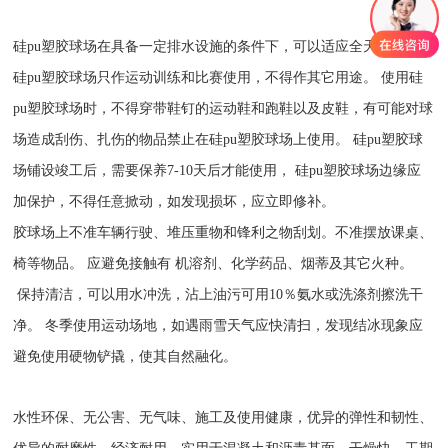
硅pu塑胶球场在具备一定排水设施的条件下，可以适应全天候使用。
硅pu塑胶球场只作运动训练和比赛使用，不得作其它用途。 使用硅
pu塑胶球场时，不得穿带鞋钉的运动鞋和跑鞋以及皮鞋，有可能对球
场造成刮伤、扎伤的物品禁止在硅pu塑胶球场上使用。 硅pu塑胶球
场铺设竣工后，需要保养7-10天后才能使用， 硅pu塑胶球场边缘应
加保护，不得任意掀动，如发现损坏，应立即修补。
胶球场上不准车辆行驶、堆压重物和锋利之物刮划。不准摆放课桌、
椅等物品。 应避免接触有 机溶剂、化学药品、烟蒂及其它火种。
保持清洁，可以用水冲洗，沾上油污可用10％氨水或洗涤剂擦洗干
净。 冬季使用运动场地，如遇雨雪天气应快清扫，发现结冰现象应
避免使用硬物铲撬，使其自然融化。
水性环保、无公害、无气味、施工及使用健康，优异的弹性和韧性、