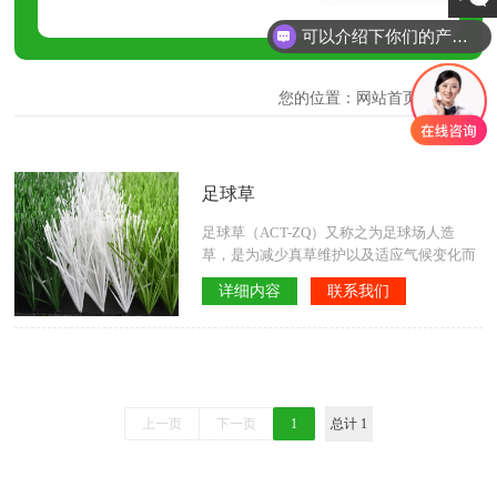
可以介绍下你们的产品么
您的位置：
网站首页
> 足球草
足球草
足球草（ACT-ZQ）又称之为足球场人造
草，是为减少真草维护以及适应气候变化而
用于足球场地铺设的人造草，标准的足球草
详细内容
联系我们
是根据足球运动的特点和国际足联（FIFA）
的技术标准要求，专门用于各大足球运动场
地铺设的人造草产品，草高常规的有40、
50、55、60、64毫米这几种不同规格，属于
长草，目前市场上的足球草一般采用高耐用
聚乙烯草纤维，对外观、耐用性、抗老化
上一页
下一页
1
总计 1
性、运动员与人造草坪之间的相互作用、球
与人造草坪之间的相互作用等都有严格的要
求。