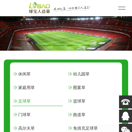
休闲草
幼儿园草
家庭用草
图案草
足球草
篮球草
门球草
跑道草
高尔夫草
免填充足球草
现在有优惠活动吗