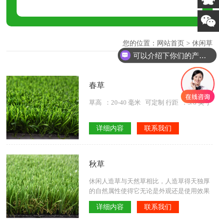
您的位置：
网站首页
> 休闲草
可以介绍下你们的产品么
春草
草高 ：20-40 毫米 可定制 行距 ：3/8 英寸
详细内容
联系我们
秋草
休闲人造草与天然草相比，人造草得天独厚
的自然属性使得它无论是外观还是使用效果
都远胜天然草。 另外还有非常重要的一点，
详细内容
联系我们
在天然草无法生长的地方，人造草同样可以