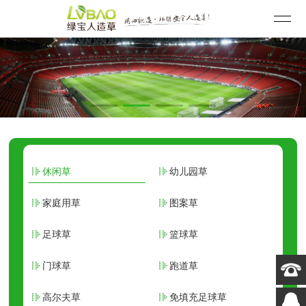
休闲草
幼儿园草
家庭用草
图案草
足球草
篮球草
门球草
跑道草
高尔夫草
免填充足球草