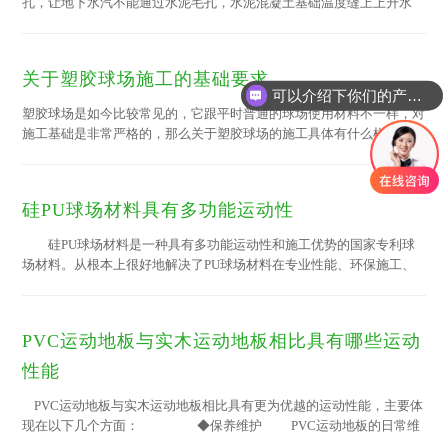
孔，让地下水汽不能通过水泥毛孔，水泥混凝土基础温度缝上上升水
汽，减少塑胶材料与地面之间的松脱，空鼓，起泡等情况。防水层虽然
只有薄薄的一层，但是它的功能却无法忽视！防水层做不好就会影响场
地的防水，更会影响整个场地的质量和使用寿命！ 1，基础未清理干
关于塑胶球场施工的基础要求
净，在防水层施...
可以介绍下你们的产品么
塑胶球场是如今比较常见的，它跟平时普通的球场使用材料不一样，对
施工基础是非常严格的，那么关于塑胶球场的施工具体有什么样的要求
呢，关于这个问题绿宝小编为大家做下简单的分析。 为了保证球场质
量和美观及使用寿命，使用产品时需要严格注意以下几点： 1、基础严
禁产生裂缝和由于冰冻引起的不均匀冻胀，建议做塑胶球场新场地为
硅PU球场材料具有多功能运动性
好。 2、可...
硅PU球场材料是一种具有多功能运动性和施工优势的国家专利球
场材料。从根本上很好地解决了PU球场材料在专业性能、环保施工、
使用寿命、日常维护等方面的不足，具有革命性的创新性能。
1、无需经常保养，抗紫外光线性能优良，经久不变，5~8年内能
保持效果，极易维护保养。 2、雨后可迅速恢复使用。 3、硅
PVC运动地板与实木运动地板相比具有哪些运动
PU球场材料一般水泥混凝土和沥青混凝土基础厚度3mm即可达到使用
标准 4、弹性适中(按木地板特性设计)质感好，不易造成疲劳感，
性能
场地干湿亦不出现打滑现象。 ...
PVC运动地板与实木运动地板相比具有更为优越的运动性能，主要体
现在以下几个方面： ◆保养维护 PVC运动地板的日常维
护更为方便、费用更为低廉；实木运动地板需要专 业的维护，维护费