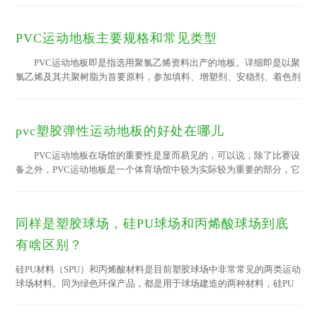
用也比较高(对于某些地板，每年花费的维护成本可能相当于购买地板
的价格)，而PVC运动地板表面经过耐磨防污处理，终生无需打蜡，可
PVC运动地板主要规格和常见类型
由非专 业人员清洁维护，日常清洁只需用微湿的拖把即可。 ◆舒
适性 一般而言，运动地板的舒适性从高到低依次为：PVC运动地
PVC运动地板即是指选用聚氯乙烯资料出产的地板。详细即是以聚
板——丙烯酸（聚氨脂...
氯乙烯及其共聚树脂为首要原料，参加填料、增塑剂、安稳剂、着色剂
等辅料，在片状接连基材上，经涂敷技术或经压延、挤出或揉捏技术出
产而成。 PVC运动地板从形状上分为卷材地板和片材地板2
种;所谓卷材地板即是质地较为柔软的一卷一卷的地板，通常其宽度有
pvc塑胶弹性运动地板的好处在哪儿
1.5米、1.83米、2米、3米、4米、5米等，每卷长度有7.5米、15米、20
米、25米等，总厚度有1.6mm-3.2mm(仅限商用地板，运动地板更厚可
PVC运动地板在场馆的重要性是显而易见的，可以说，除了比赛设
达4mm、5mm、6mm等)。片材地板的标准较多，首要分为条形材...
备之外，PVC运动地板是一个体育场馆中较为实际较为重要的部分，它
也直接关系到一个场馆所能举行的赛事级别。但pvc塑胶弹性运动地板
的好处在哪儿？为什么要用pvc塑胶弹性运动地板呢？ 1.舒适
性问题：专 业的PVC塑胶运动地板的表面能在受到撞击时，适度变
同样是塑胶球场，硅PU球场和丙烯酸球场到底
形，如同一个内有空气的密封床垫，当您在摔跤或滑倒的时候，密闭泡
沫背层技术提供的缓冲作用能较大限度的减少运动伤害。 2.震颤的
有啥区别？
问题：震颤是指地板受撞击而变形的范围，这个震颤...
硅PU材料（SPU）和丙烯酸材料是目前塑胶球场中非常常见的两类运动
球场材料。同为绿色环保产品，都是用于球场建造的两种材料，硅PU
和丙烯酸两者该怎么区分呢？今天就给大家涨涨姿势！ 一、材料构成
1、硅PU球场材料是在PU球场材料的基础上开发研制出来的新一代球场