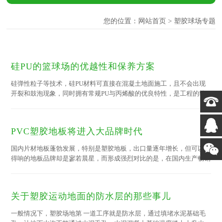
您的位置：
网站首页
> 塑胶球场专题
硅PU的篮球场的优越性和保养方案
硅弹性粒子等技术，硅PU材料可直接在混凝土地面施工，且不会出现
开裂和鼓泡现象，同时拥有常规PU与丙烯酸的优良特性，是工程的较
佳选择。 硅PU性能如下： 1、优越耐候性。不会因紫外线、臭氧、雨
水及高低温气候等环境改变而褪色、粉化、发硬、发软等现象，并能长
期保持其鲜艳的色彩。正常情况下能保持五年不变色，十年不改弹性的
PVC塑胶地板将进入大品牌时代
使用时间。
国内片材地板蓬勃发展，特别是塑胶地板，出口量逐年增长，但可以叫
得响的地板品牌却是寥若晨星，而形成强烈对比的是，在国内生产畅销
的PVC地板产品中还是外国品牌唱主角。 塑胶地板是PVC地板的另一种
叫法，也叫PVC运动塑胶地坪地板。主要成分为聚氯乙烯材料，PVC地
板可以做成两种，一种是同质透心的，就是从底到面的花纹材质都是一
关于塑胶运动地面的防水层的那些事儿
样的。还有一种是复合式的，就是上...
一般情况下，塑胶场地第 一道工序就是防水层，通过填堵水泥基础毛