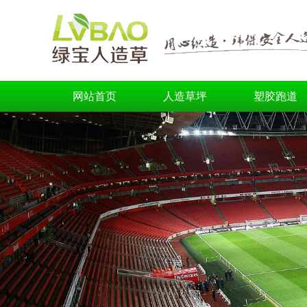
网站首页
人造草坪
塑胶跑道