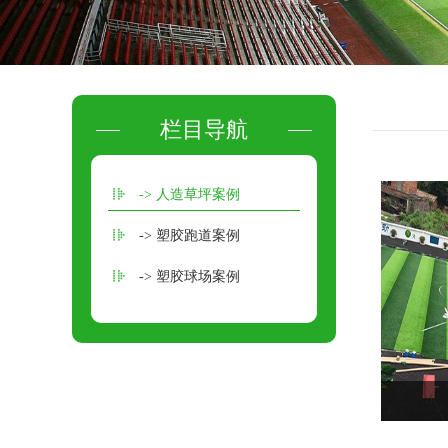
栏目导航
-> 人造草坪案例
-> 塑胶跑道案例
-> 塑胶球场案例