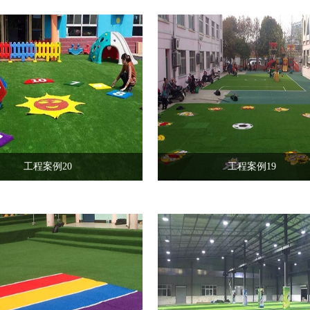
工程案例20
工程案例19