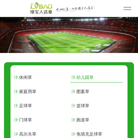
休闲草
幼儿园草
家庭用草
图案草
足球草
篮球草
门球草
跑道草
高尔夫草
免填充足球草