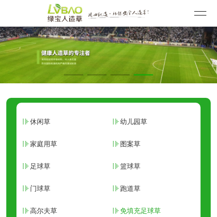
休闲草
幼儿园草
家庭用草
图案草
足球草
篮球草
门球草
跑道草
高尔夫草
免填充足球草