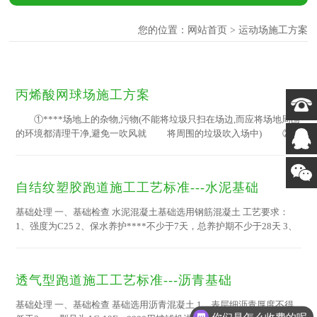
您的位置：
网站首页
> 运动场施工方案
丙烯酸网球场施工方案
①****场地上的杂物,污物(不能将垃圾只扫在场边,而应将场地周围
的环境都清理干净,避免一吹风就 将周围的垃圾吹入场中) ②
基础处理 A．针对水泥基础，应将基础表面的水泥浮浆及疏松部分
****掉，凸出部分应用铁锤或铁铲****，还不能处理平的情况下就用
磨机磨平，保证基础没有凸出部分。 B．根据水泥表面的平整度，
自结纹塑胶跑道施工工艺标准---水泥基础
密实度，进行打磨、修补处理，使底层同基础结合的更稳。 C．沥
青表面如果油性太重不宜施工，先用大量的水冲洗，将沥青表面的油尽
基础处理 一、基础检查 水泥混凝土基础选用钢筋混凝土 工艺要求：
量冲洗干净，如有凸出部分...
1、强度为C25 2、保水养护****不少于7天，总养护期不少于28天 3、
一次浇筑完成，表面采用铁抹子赶压处理，抹平，不得过于光滑细致；
不能外露石子，不反砂，无蜂窝、麻面、露石、露筋、裂纹等现象发生
4、按照国际田径联合会标准，跑道的纵向坡度应在跑进方向上向下小
透气型跑道施工工艺标准---沥青基础
于1‰；跑道的横向坡度应在左右方向上向内道小于10‰；跑道的纵轴
线应为南北朝向。 5、场地基础应平整、密实，半径3米范围内误差不
基础处理 一、基础检查 基础选用沥青混凝土 1、表层细沥青厚度不得
得...
你们是怎么收费的呢