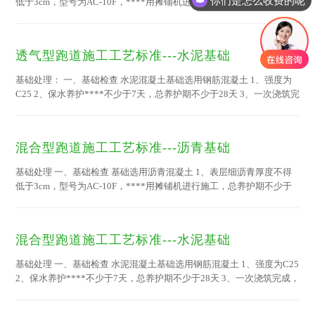
低于3cm，型号为AC-10F，****用摊铺机进行施工，总养护期不少于
28天 2、场地坡度：按照国际田径联合会标准，跑道的纵向坡度应在跑
进方向上向下小于1‰；跑道的横向坡度应在左右方向上向内道小于
10‰；跑道的纵轴线应为南北朝向。 3、基础表面应保证夏季高温时不
透气型跑道施工工艺标准---水泥基础
反油、无蜂窝、无麻面、无油、没有受柴油、汽油污染，如沥青混凝土
遇水后有泥点，****用大量洁净的水冲洗 4、基础表面无裂缝，无粘接
基础处理： 一、基础检查 水泥混凝土基础选用钢筋混凝土 1、强度为
不牢之处，经冬夏热胀冷...
C25 2、保水养护****不少于7天，总养护期不少于28天 3、一次浇筑完
成，表面采用铁抹子赶压处理，抹平，不得过于光滑细致；不能外露石
子，不反砂，无蜂窝、麻面、露石、露筋、裂纹等现象发生 4、按照国
际田径联合会标准，跑道的纵向坡度应在跑进方向上向下小于1‰；跑
混合型跑道施工工艺标准---沥青基础
道的横向坡度应在左右方向上向内道小于10‰；跑道的纵轴线应为南北
朝向。 5、场地基础应平整、密实，半径3米范围内误差不得超过3mm
基础处理 一、基础检查 基础选用沥青混凝土 1、表层细沥青厚度不得
6...
低于3cm，型号为AC-10F，****用摊铺机进行施工，总养护期不少于
28天 2、场地坡度：按照国际田径联合会标准，跑道的纵向坡度应在跑
进方向上向下小于1‰；跑道的横向坡度应在左右方向上向内道小于
10‰；跑道的纵轴线应为南北朝向。 3、基础表面应保证夏季高温时不
混合型跑道施工工艺标准---水泥基础
反油、无蜂窝、无麻面、无油、没有受柴油、汽油污染，如沥青混凝土
遇水后有泥点，****用大量洁净的水冲洗 4、基础表面无裂缝，无粘接
基础处理 一、基础检查 水泥混凝土基础选用钢筋混凝土 1、强度为C25
不牢之处，经冬夏热胀冷...
2、保水养护****不少于7天，总养护期不少于28天 3、一次浇筑完成，
表面采用铁抹子赶压处理，抹平，不得过于光滑细致；不能外露石子，
不反砂，无蜂窝、麻面、露石、露筋、裂纹等现象发生 4、按照国际田