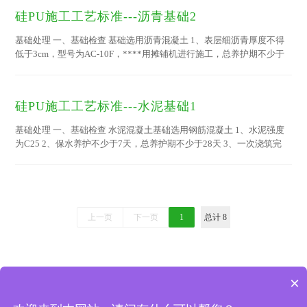
径联合会标准，跑道的纵向坡度应在跑进方向上向下小于1‰；跑道的
硅PU施工工艺标准---沥青基础2
横向坡度应在左右方向上向内道小于10‰；跑道的纵轴线应为南北朝
向。 5、场地基础应平整、密实，半径3米范围内误差不得超过3mm
基础处理 一、基础检查 基础选用沥青混凝土 1、表层细沥青厚度不得
6、...
低于3cm，型号为AC-10F，****用摊铺机进行施工，总养护期不少于
28天 2、单片场地的坡度至少应为0.5%（1:200），****大不应超过
1%（1:100） 3、基础表面应保证夏季高温时不反油、无蜂窝、无麻
面、无油、没有受柴油、汽油污染，如沥青混凝土遇水后有泥点，
硅PU施工工艺标准---水泥基础1
****用大量洁净的水冲洗 4、球场的纵轴线应为南北朝向，排水坡度可
以选择自西向东或自东向西 5、基础表面无裂缝，无粘接不牢之处，经
基础处理 一、基础检查 水泥混凝土基础选用钢筋混凝土 1、水泥强度
冬夏热胀冷缩之后，场地...
为C25 2、保水养护不少于7天，总养护期不少于28天 3、一次浇筑完
成，表面采用铁抹子赶压处理，抹平，不得过于光滑细致；不能外露石
子，不反砂，无蜂窝、麻面、露石、露筋、裂纹等现象发生 3、单片场
地的坡度至少应为0.5%（1:200），不应超过1%（1:100） 4、球场的
纵轴线应为南北朝向 5、排水坡度可以选择自西向东或自东向西 6、场
地基础应平整、密实，半径3米范围内误差不得超过3mm
上一页
下一页
1
总计 8
×
版权所有 © 2018-2021 扬州绿宝人造草坪有限公司 地址：中国 江苏