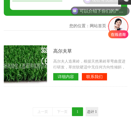
可以介绍下你们的产品么
您的位置：
网站首页
> 高尔夫草
高尔夫草
高尔夫人造果岭，根据天然果岭草弯曲度进
行研发，草丝软硬适中无任何方向性倾斜，
填补国内该项技术空白。高尔夫运动不同于
详细内容
联系我们
其他球类运动，高尔夫球员****在铺设的绿
色人造草上将球打入洞内得分。这使得铺设
的人造草坪成为影响球员表现的重要因素。
上一页
下一页
1
总计 1