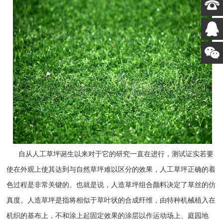
自从人工草坪诞生以来对于它的研究一直在进行，测试证实若要
使在外观上使其达到与自然草坪难以区分的效果，人工草坪正确的着
色过程是非常关键的。也就是说，人造草坪组合颜料决定了草丝的仿
真度。人造草坪是指将相似于草叶状的合成纤维，由特种机械植入在
机织的基布上，不和涂上起固定效果的涂层以作运动场上、庭园地