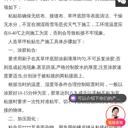
项如下：
粘贴前确保无纺布、接缝布、草坪底部等表面清洁、干燥
无水分，不宜在潮湿雨雪等恶劣天气下施工，工环境温度应
在0-40℃之间施工为宜，否则会导致粘接不牢现象。
人造草坪粘贴生产施工具体步骤如下：
一、涂胶粘合:
要求用刷子在其草坪底部涂刷薄厚均匀,不可反复涂胶,否
则造成起泡现象,甚至跌落,严格控制胶水的厚度,注意涂胶速
度要适当,分别涂于被粘接的两粘接面上。
根据当时的温度、湿度等条件合理控制晾置时间，一般以
涂胶好10-15分钟为宜，胶浆达到八九成干以手触不粘为宜。
可以介绍下你们的产品么
粘接时要求一次性对准粘牢。切不可在粘合后来回移动被粘
接的物体。
二、加压固化：
粘合后****其表面杂物，用专用的橡皮锤从粘接处向两边