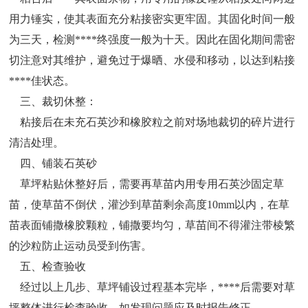
用力锤实，使其表面充分粘接密实更牢固。其固化时间一般
为三天，检测****终强度一般为十天。因此在固化期间需密
切注意对其维护，避免过于爆晒、水侵和移动，以达到粘接
****佳状态。
三、裁切休整：
粘接后在未充石英沙和橡胶粒之前对场地裁切的碎片进行
清洁处理。
四、铺装石英砂
草坪粘贴休整好后，需要再草苗内用专用石英沙固定草
苗，使草苗不倒伏，灌沙到草苗剩余高度10mm以内，在草
苗表面铺撒橡胶颗粒，铺撒要均匀，草苗间不得灌注带棱繁
的沙粒防止运动员受到伤害。
五、检查验收
经过以上几步、草坪铺设过程基本完毕，****后需要对草
坪整体进行检查验收，如发现问题应及时报告修正。