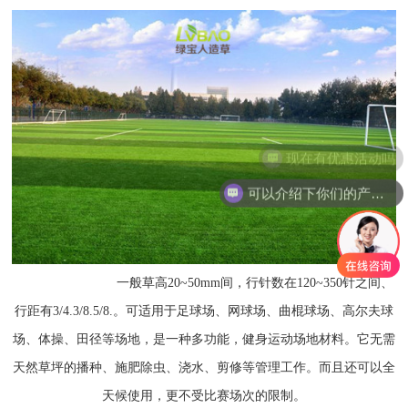
现在有优惠活动吗
可以介绍下你们的产品么
一般草
高
20
~
50
mm
间
，行针数在
1
20
~
350
针之间、
行距
有
3/4.3/8.5/8.
。可适用于足球场、网球场、曲棍球场、高尔夫球
场、体操、田径等场地，是一种多功能，健身运动场地材料。它无需
天然草坪的播种、施肥除虫、浇水、剪修等管理工作。而且还可以全
天候使用，更不受比赛场次的限制。