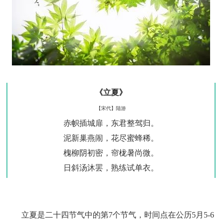
《立夏》
【宋代】陆游
赤帜插城扉，东君整驾归。
泥新巢燕闹，花尽蜜蜂稀。
槐柳阴初密，帘栊暑尚微。
日斜汤沐罢，熟练试单衣。
立夏是二十四节气中的第7个节气，时间点在公历5月5-6