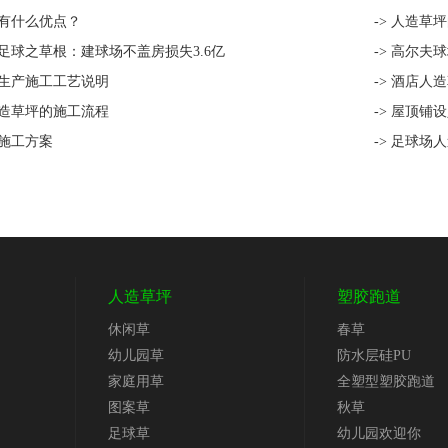
坪有什么优点？
-> 人造草
问足球之草根：建球场不盖房损失3.6亿
-> 高尔
坪生产施工工艺说明
-> 酒店人
人造草坪的施工流程
-> 屋顶铺
坪施工方案
-> 足球场
人造草坪
塑胶跑道
休闲草
春草
幼儿园草
防水层硅PU
家庭用草
全塑型塑胶跑道
图案草
秋草
足球草
幼儿园欢迎你