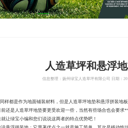
人造草坪和悬浮地
信息整理：扬州绿宝人造草坪有限公司 日期：2019-0
样
都是
作为地面铺装材料，但是人造草坪地垫和悬浮拼装地板
目前
还是
人造草坪地垫要更受欢迎一些，当然有些场合也会要求**
来就让绿宝小编和您们说说这两者的特点优势吧！
说说悬浮拼装地
：
它显著优点之一就是施工简单
、
其次是移动性