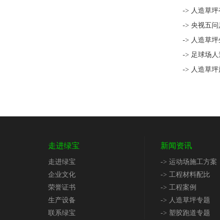
-> 人造草
-> 央视五
-> 人造草
-> 足球场
-> 人造草
走进绿宝
新闻资讯
走进绿宝
-> 运动场施工方案
企业文化
-> 工程材料配比
荣誉证书
-> 工程案例
生产设备
-> 人造草坪专题
联系绿宝
-> 塑胶跑道专题