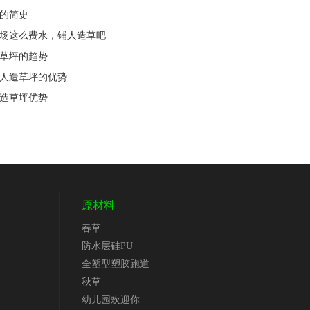
坪的简史
夫球场这么费水，铺人造草吧
造草坪的趋势
设人造草坪的优势
人造草坪优势
原材料
春草
防水层硅PU
全塑型塑胶跑道
秋草
幼儿园欢迎你