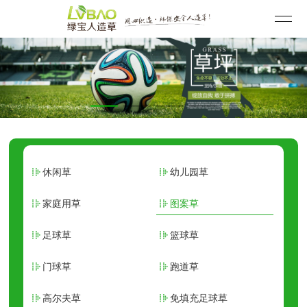
休闲草
幼儿园草
家庭用草
图案草
足球草
篮球草
门球草
跑道草
高尔夫草
免填充足球草