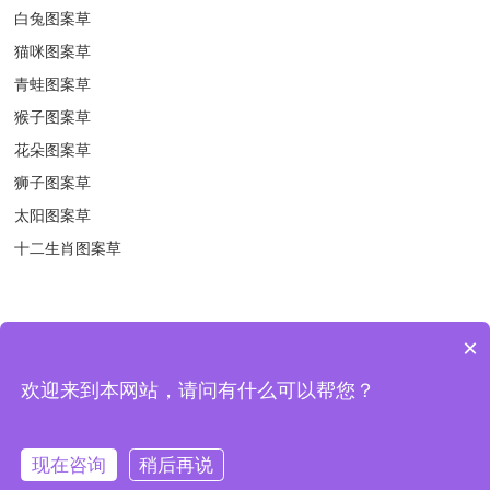
白兔图案草
猫咪图案草
青蛙图案草
猴子图案草
花朵图案草
狮子图案草
太阳图案草
十二生肖图案草
×
版权所有 © 2018-2021 扬州绿宝人造草坪有限公司 地址：中国 江苏
欢迎来到本网站，请问有什么可以帮您？
宝应县 曹甸镇工业集中区二环路 备案/许可证编号：
苏ICP备
13052573号-1
Sitemap.xml
现在咨询
稍后再说
苏公网安备32102302010384