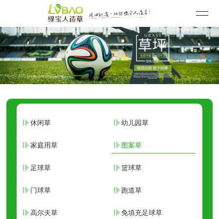
休闲草
幼儿园草
家庭用草
图案草
足球草
篮球草
门球草
跑道草
高尔夫草
免填充足球草