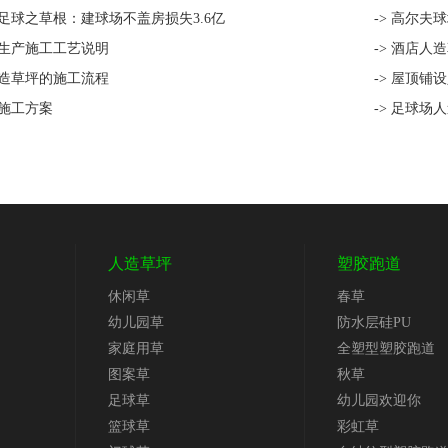
问足球之草根：建球场不盖房损失3.6亿
-> 高尔
坪生产施工工艺说明
-> 酒店人
人造草坪的施工流程
-> 屋顶铺
坪施工方案
-> 足球场
人造草坪
塑胶跑道
休闲草
春草
幼儿园草
防水层硅PU
家庭用草
全塑型塑胶跑道
图案草
秋草
足球草
幼儿园欢迎你
篮球草
彩虹草