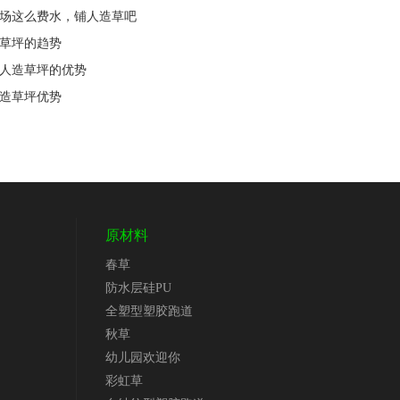
夫球场这么费水，铺人造草吧
造草坪的趋势
设人造草坪的优势
人造草坪优势
原材料
春草
防水层硅PU
全塑型塑胶跑道
秋草
幼儿园欢迎你
彩虹草