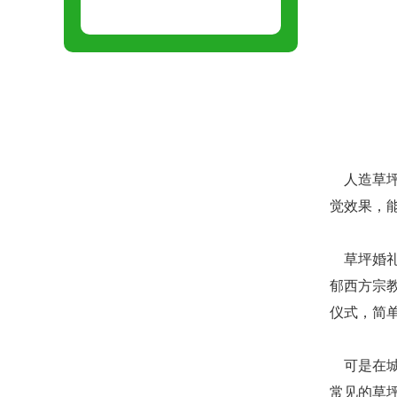
人造草坪
觉效果，
草坪婚礼
郁西方宗
仪式，简
可是在城
常见的草