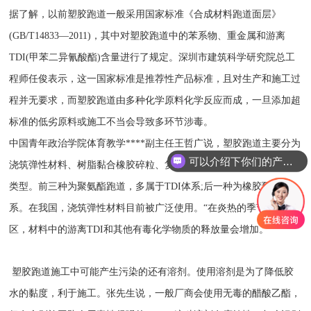
据了解，以前塑胶跑道一般采用国家标准《合成材料跑道面层》
(GB/T14833—2011)，其中对塑胶跑道中的苯系物、重金属和游离
TDI(甲苯二异氰酸酯)含量进行了规定。深圳市建筑科学研究院总工
程师任俊表示，这一国家标准是推荐性产品标准，且对生产和施工过
程并无要求，而塑胶跑道由多种化学原料化学反应而成，一旦添加超
标准的低劣原料或施工不当会导致多环节涉毒。
中国青年政治学院体育教学****副主任王哲广说，塑胶跑道主要分为
可以介绍下你们的产品么
浇筑弹性材料、树脂黏合橡胶碎粒、复合系统和预先备制的卷材四种
类型。前三种为聚氨酯跑道，多属于TDI体系;后一种为橡胶预制体
系。在我国，浇筑弹性材料目前被广泛使用。“在炎热的季节和地
区，材料中的游离TDI和其他有毒化学物质的释放量会增加。”
塑胶跑道施工中可能产生污染的还有溶剂。使用溶剂是为了降低胶
水的黏度，利于施工。张先生说，一般厂商会使用无毒的醋酸乙酯，