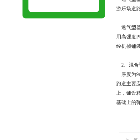
游乐场道
透气型塑
用高强度
经机械铺
2、混合
厚度为9m
跑道主要
上，铺设
基础上的