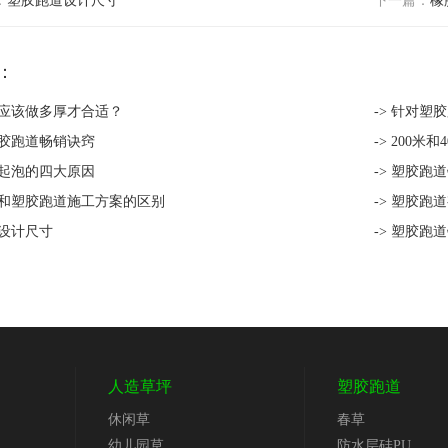
：
塑胶跑道设计尺寸
下一篇：
橡
：
道应该做多厚才合适？
-> 针对
塑胶跑道畅销诀窍
-> 200
道起泡的四大原因
-> 塑胶
跑道和塑胶跑道施工方案的区别
-> 塑胶跑
道设计尺寸
-> 塑胶跑
人造草坪
塑胶跑道
休闲草
春草
幼儿园草
防水层硅PU