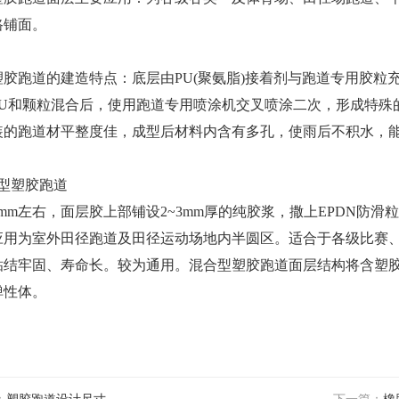
路铺面。
胶跑道的建造特点：底层由PU(聚氨脂)接着剂与跑道专用胶粒
PU和颗粒混合后，使用跑道专用喷涂机交叉喷涂二次，形成特殊
装的跑道材平整度佳，成型后材料内含有多孔，使雨后不积水，
型塑胶跑道
m左右，面层胶上部铺设2~3mm厚的纯胶浆，撒上EPDN防滑粒
应用为室外田径跑道及田径运动场地内半圆区。适合于各级比赛
粘结牢固、寿命长。较为通用。混合型塑胶跑道面层结构将含塑胶
弹性体。