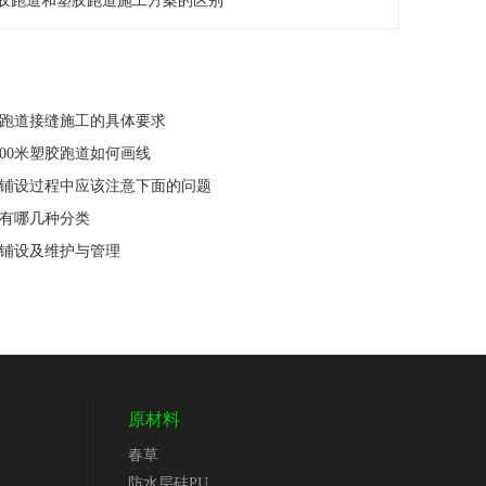
胶跑道和塑胶跑道施工方案的区别
塑胶跑道接缝施工的具体要求
米和400米塑胶跑道如何画线
跑道铺设过程中应该注意下面的问题
道有哪几种分类
道铺设及维护与管理
原材料
春草
防水层硅PU