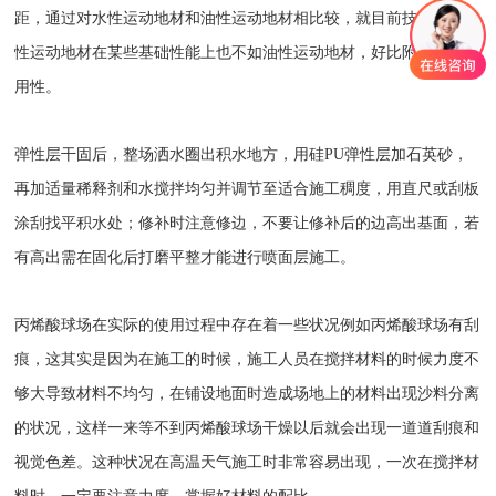
距，通过对水性运动地材和油性运动地材相比较，就目前技术来说水
性运动地材在某些基础性能上也不如油性运动地材，好比附着力和耐
用性。
弹性层干固后，整场洒水圈出积水地方，用硅PU弹性层加石英砂，
再加适量稀释剂和水搅拌均匀并调节至适合施工稠度，用直尺或刮板
涂刮找平积水处；修补时注意修边，不要让修补后的边高出基面，若
有高出需在固化后打磨平整才能进行喷面层施工。
丙烯酸球场在实际的使用过程中存在着一些状况例如丙烯酸球场有刮
痕，这其实是因为在施工的时候，施工人员在搅拌材料的时候力度不
够大导致材料不均匀，在铺设地面时造成场地上的材料出现沙料分离
的状况，这样一来等不到丙烯酸球场干燥以后就会出现一道道刮痕和
视觉色差。这种状况在高温天气施工时非常容易出现，一次在搅拌材