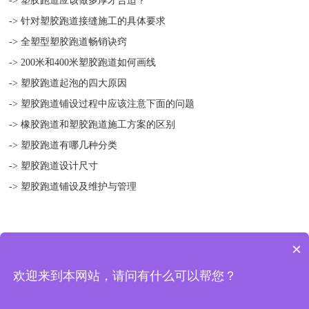
-> 塑胶跑道应该做多厚才合适？
-> 针对塑胶跑道接缝施工的具体要求
-> 全塑型塑胶跑道畅销诀窍
-> 200米和400米塑胶跑道如何画线
-> 塑胶跑道起泡的四大原因
-> 塑胶跑道铺设过程中应该注意下面的问题
-> 橡胶跑道和塑胶跑道施工方案的区别
-> 塑胶跑道有哪几种分类
-> 塑胶跑道设计尺寸
-> 塑胶跑道铺设及维护与管理
×
版权所有 © 2018-2021 扬州绿宝人造草坪有限公司 地址：中国 江苏
欢迎来到本网站，请问有什么可以帮您？
宝应县 曹甸镇工业集中区二环路 备案/许可证编号：
苏ICP备