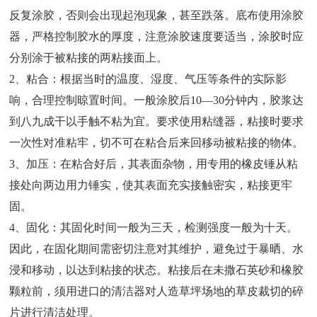
反复涂胶，否则会出现起泡现象，甚至跌落。底布使用涂胶
器，严格控制胶水的厚度，注意涂胶速度要适当，涂胶时应
分别涂于被粘接的两粘接面上。
2、粘合：根据当时的温度、湿度、气压等条件的实际影
响，合理控制晾置时间。一般涂胶后10—30分钟内，胶浆达
到八九成干以手触不粘为宜。要求使用粘缝器，粘接时要求
一次性对准粘牢，切不可在粘合后来回移动被粘接的物体。
3、加压：在粘合好后，其表面杂物，用专用的橡皮锤从粘
接处向两边用力锤实，使其表面充实接触密实，粘接更牢
固。
4、固化：其固化时间一般为三天，检测强度一般为十天。
因此，在固化期间需密切注意对其维护，避免过于暴晒、水
浸和移动，以达到粘接的状态。粘接后在未撒石英砂和橡胶
颗粒前，须用进口的清洁器对人造草坪场地的草皮裁切的碎
片进行清洁处理。