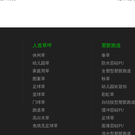
人造草坪
塑胶跑道
休闲草
春草
幼儿园草
防水层硅PU
家庭用草
全塑型塑胶跑道
图案草
秋草
足球草
幼儿园欢迎你
篮球草
彩虹草
门球草
自结纹型塑胶跑
跑道草
缓冲层硅PU
高尔夫草
足球草
免填充足球草
面漆层硅PU
混合型塑胶跑道