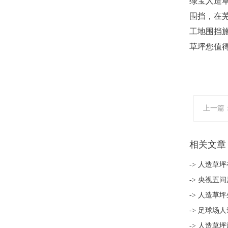
绿宝人造
围挡，在
工地围挡
草坪您值
上一篇
相关文章
-> 人造草
-> 央视五
-> 人造草
-> 足球场
-> 人造草