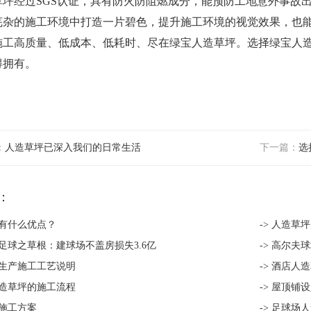
草坪经过SGS认证，具有防火防阻燃成分，能预防工地意外事故
芜杂的施工环境中打造一片碧色，提升施工环境的视觉效果，也
施工高质量、低成本、低耗时、尽在绿宝人造草坪。选择绿宝人
得拥有。
：
人造草坪已深入我们的日常生活
下一篇：
选
：
坪有什么优点？
-> 人造草
问足球之草根：建球场不盖房损失3.6亿
-> 高尔
坪生产施工工艺说明
-> 酒店人
人造草坪的施工流程
-> 屋顶铺
坪施工方案
-> 足球场