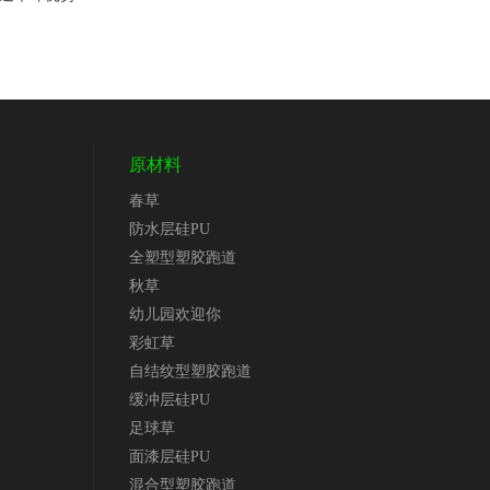
原材料
春草
防水层硅PU
全塑型塑胶跑道
秋草
幼儿园欢迎你
彩虹草
道
自结纹型塑胶跑道
缓冲层硅PU
足球草
面漆层硅PU
混合型塑胶跑道