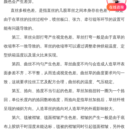
颜色会产生差异。
直丝多根色差。是指直丝的几股草丝之间本身存在色差，一般是
由于在草丝的拉丝过程中，喷丝板口、张力、牵引辊等环节的设置可
能有问题导致的。
第三、草丝尖部打弯产生视觉色差。草丝打弯一般是由于直草的
收缩率不一致导致的。草丝的收缩率可以通过调整牵伸烘箱温度、定
型烘箱温度以及退火比来实现。
第四、曲丝不均匀产生色差。草丝曲度不均匀会造成人造草坪表
面参差不齐，不平整，从而造成视觉色差。曲丝草的曲度要求均匀一
致，这就要求拉丝工艺及配方合理，曲丝机的温度、气压稳定。
第五、捻向、捻度不当引起的色差。草丝加捻扭转一圈为一个捻
回，单位长度内的捻回数称捻度，而捻向是指草丝加捻后，草丝纤维
呈现的倾斜方向。人造草丝的捻向对人造草坪的外观影响较大。
第六、毯被褶皱、毯面褶皱产生色差。褶皱的产生一般是由于底
布上胶烘干时湿度未能达标，毯被的褶皱同时引起毯面褶皱，另外收