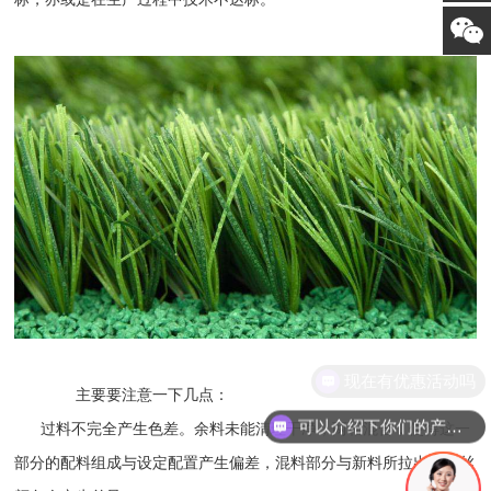
现在有优惠活动吗
主要要注意一下几点：
可以介绍下你们的产品么
过料不完全产生色差。余料未能清理干净，两相混合，使得这一
部分的配料组成与设定配置产生偏差，混料部分与新料所拉出的草丝