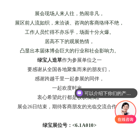
展会现场人来人往，热闹非凡，
展区前人流如织，来洽谈、咨询的客商络绎不绝，
工作人员忙得不亦乐乎，场面十分火爆。
居高不下的观展热情，
凸显出本届体博会巨大的行业和社会影响力。
绿宝人造草
作为参展单位之一
要感谢从全国各地聚集而来的朋友们，
感谢跨越千里一起参展的同伴，
一起欢度时光，
可以介绍下你们的产品么
衷心希望此行都是
收获满满
。
展会26日结束，期待客商朋友的光临交流合作！
绿宝展位号：
<6.1A010>