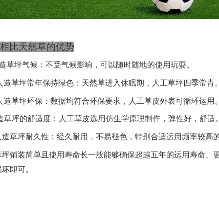
相比天然草的优势
造草坪
气候
：不受气候影响，可以随时随地的使用玩耍
。
人造草坪常年保持绿色：天然草进入休眠期，人工草坪
四季常青
人造草坪环保：数据均
符合
环保要求，人工草皮外表可循环运用
造草坪的舒适度：人工草皮选用仿生学原理制作，弹性好，舒适
人造草坪耐久性：经久耐用，不易褪色，特别合适运用频率较高
坪
铺装简单且使用寿命长
一般能够确保超越五年的运用寿命
、
损坏即可
。