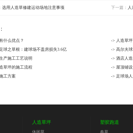
：
选用人造草修建运动场地注意事项
下一篇：
人
：
坪有什么优点？
-> 人造草
问足球之草根：建球场不盖房损失3.6亿
-> 高尔
坪生产施工工艺说明
-> 酒店人
人造草坪的施工流程
-> 屋顶铺
坪施工方案
-> 足球场
人造草坪
塑胶跑道
休闲草
春草