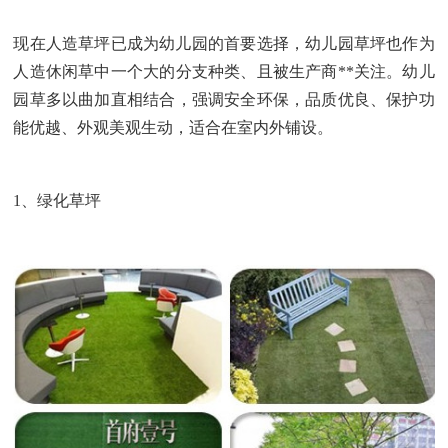
现在人造草坪已成为
幼儿园
的首要选择，
幼儿园草坪也作为
人造休闲草
中
一个大的分支种类
、且
被生产商**关注。幼儿
园草多以
曲加直
相结合，强调
安全环保，品质优良
、保护功
能优越、外观美观
生动
，适合在室内外铺设。
1、
绿化草坪