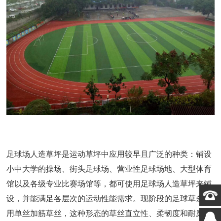
足球场
人造草坪
是运动草坪
中
应用较早且广泛
的种类
：
铺设
小中大学
的操场、街头足球场、营业性足球场地、大型
体育
馆
以及
各级专业比赛场馆
等
，
都可
使用足球场人造草坪来铺
设，并能满足各层次的运动性能需求。现阶段的足球草多采
用单丝
加筋
草丝，这种形态的草丝直立性、柔韧度和耐磨性