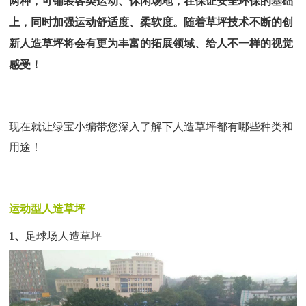
两种，可铺装各类
运动、休闲
场地，在
保证
安全环保的基础
上，
同时加强运动舒适度、柔软度
。随着
草坪技术不
断
的
创
新人造草坪将会有更为丰富的拓展领域
、给人不一样的视觉
感受！
现在就让绿宝小编带您深入了解下人造草坪都有哪些种类和
用途！
运动型
人造草坪
1、
足球场人造
草坪