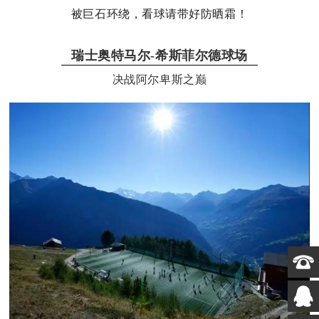
被巨石环绕，看球请带好防晒霜！
瑞士奥特马尔-希斯菲尔德球场
决战阿尔卑斯之巅