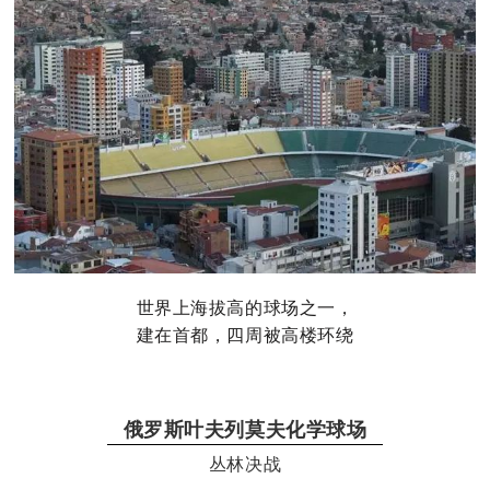
世界上海拔高的球场之一，
建在首都，四周被高楼环绕
俄罗斯叶夫列莫夫化学球场
丛林决战