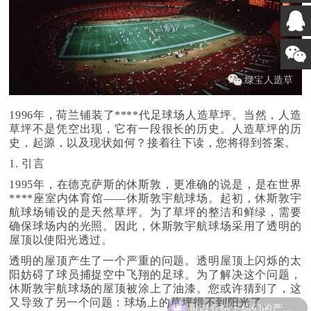
1996年，荷兰铺装了****代足球场人造草坪。当然，人造
草坪不是凭空出现，它有一段很长的历史。人造草坪的历
史，起源，以及现状如何？接着往下读，您将得到答案。
1. 引言
1995年，在德克萨斯的休斯敦，更准确的说是，是在世界
****座室内体育馆——休斯敦宇航球场。起初，休斯敦宇
航球场铺设的是天然草坪。为了草坪的整洁和鲜绿，需要
确保球场内的光照。因此，休斯敦宇航球场采用了透明的
屋顶以使阳光透过。
透明的屋顶产生了一个严重的问题。透明屋顶上闪烁的太
阳妨碍了球员捕捉空中飞翔的足球。为了解决这个问题，
休斯敦宇航球场的屋顶被涂上了油漆。您或许猜到了，这
可以介绍下你们的产品么
又导致了另一个问题：球场上的草坪得不到阳光了。