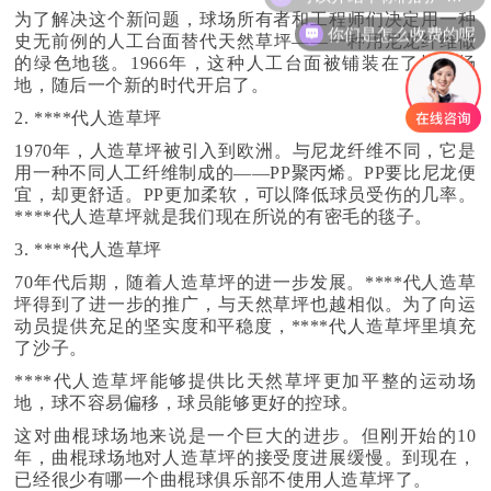
为了解决这个新问题，球场所有者和工程师们决定用一种
你们是怎么收费的呢
史无前例的人工台面替代天然草坪——一种用尼龙纤维做
的绿色地毯。1966年，这种人工台面被铺装在了棒球场
地，随后一个新的时代开启了。
2. ****代人造草坪
1970年，人造草坪被引入到欧洲。与尼龙纤维不同，它是
用一种不同人工纤维制成的——PP聚丙烯。PP要比尼龙便
宜，却更舒适。PP更加柔软，可以降低球员受伤的几率。
****代人造草坪就是我们现在所说的有密毛的毯子。
3. ****代人造草坪
70年代后期，随着人造草坪的进一步发展。****代人造草
坪得到了进一步的推广，与天然草坪也越相似。为了向运
动员提供充足的坚实度和平稳度，****代人造草坪里填充
了沙子。
****代人造草坪能够提供比天然草坪更加平整的运动场
地，球不容易偏移，球员能够更好的控球。
这对曲棍球场地来说是一个巨大的进步。但刚开始的10
年，曲棍球场地对人造草坪的接受度进展缓慢。到现在，
已经很少有哪一个曲棍球俱乐部不使用人造草坪了。