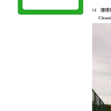
0
1 清
Cleanin