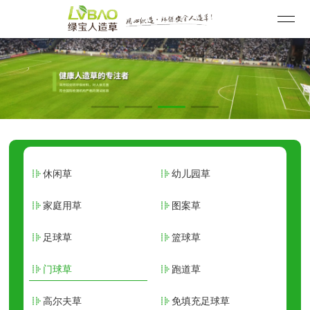
休闲草
幼儿园草
家庭用草
图案草
足球草
篮球草
门球草
跑道草
高尔夫草
免填充足球草