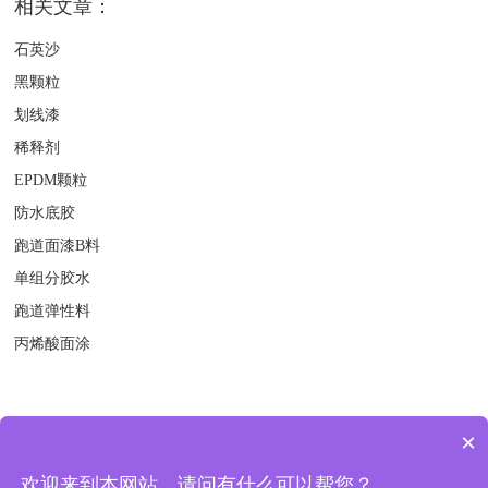
相关文章：
石英沙
黑颗粒
划线漆
稀释剂
EPDM颗粒
防水底胶
跑道面漆B料
单组分胶水
跑道弹性料
丙烯酸面涂
×
版权所有 © 2018-2021 扬州绿宝人造草坪有限公司 地址：中国 江苏
欢迎来到本网站，请问有什么可以帮您？