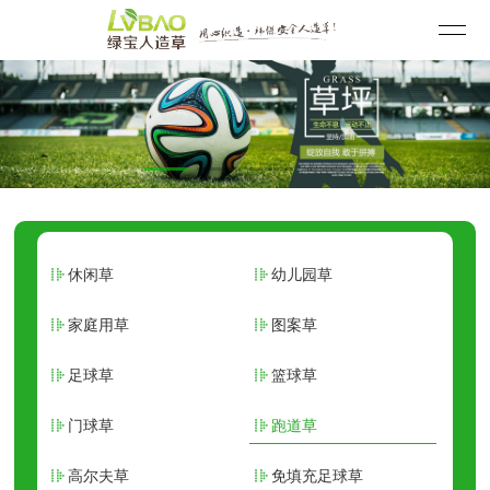
休闲草
幼儿园草
家庭用草
图案草
足球草
篮球草
门球草
跑道草
高尔夫草
免填充足球草