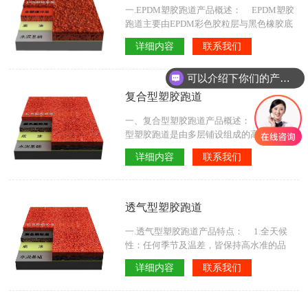
铺设，气候条件在-16度以上的地区，...
一.EPDM塑胶跑道产品概述： EPDM塑胶
跑道主要由EPDM彩色胶粒层与黑色橡胶底
层组成，是固定式的赛场跑道材料。国际赛
详细内容
联系我们
事标准的EPDM跑道规格是
13mm(6mmEPDM彩色胶粒层，7mm橡胶
可以介绍下你们的产品么
层）。也可根据需求，加厚EPDM彩色胶粒
层至8mm左右。全天候使用，不会因紫外
复合型塑胶跑道
线，酸雨等的污染而褪色，能长期保持其高
水准的。 二.EPDM塑胶跑道产品特点：
一、复合型塑胶跑道产品概述： 1、复合
1、色泽鲜艳、美观舒适
型塑胶跑道是由多层铺设组成的高性能面层
结构，具有长时间的使用寿命，弹性程度及
详细内容
联系我们
动力学设计特征。底层由聚氨酯黏合剂按控
制比例混合特殊胶粒后，经由****施工机械
控制厚度铺设，并在其表面铺撒特殊胶粒而
成。 2、其施工结合了“传统式”和“透气
透气型塑胶跑道
式”跑道的工艺，兼具两者的优点。 3、抗
紫外线，****避免运动伤害，...
一.透气型塑胶跑道产品特点： 1.全天候
性：任何季节及温差，皆保持高水准的品
质，雨后即可使用，提高利用率。 2.施工
详细内容
联系我们
快捷：由于采用特殊材料，故施工对天气要
求不高，实用了****施工机械，缩短了施工
时间。 3.弹力适当：多孔的成型材，具适