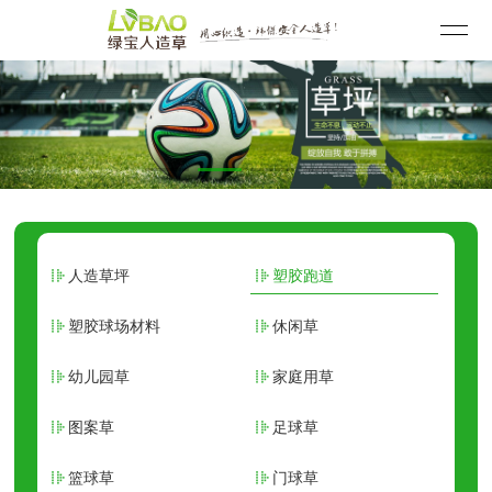
人造草坪
塑胶跑道
塑胶球场材料
休闲草
幼儿园草
家庭用草
图案草
足球草
篮球草
门球草