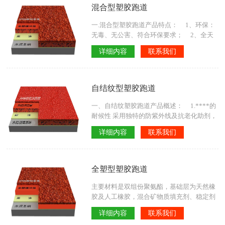
度的弹性及反弹力，减少运动伤害。 4.耐
混合型塑胶跑道
候性强：特殊的胶粒表面，能抵抗紫外线臭
氧及亚硫酸...
一.混合型塑胶跑道产品特点： 1、环保：
无毒、无公害、符合环保要求； 2、全天
候使用：任何季节及温差，均能维持高水准
详细内容
联系我们
的品质，雨后更能立即使用，增加利用时
间，提高场地使用率； 3、弹性：具有适
度的弹性及反弹力，可减少体力的消耗，增
进竞赛成绩； 4、冲击力吸收：适度吸收
自结纹型塑胶跑道
脚部冲击力，减少运动伤害，长期练习及比
赛均适宜；
一、自结纹塑胶跑道产品概述： 1.****的
耐候性 采用独特的防紫外线及抗老化助剂，
使产品具有****的防老化、抗紫外线色变性
详细内容
联系我们
能,颜色鲜艳恒久不退. 2.****的耐磨防滑
性能 采用更为耐磨的聚氨酯面层配方,取代
EPDM颗粒作为防滑面层,配方添加特种助剂
及金刚沙粉进行喷涂，使面层形成一种更为
全塑型塑胶跑道
防滑耐磨的凹凸面,既保留了聚氨酯跑道材料
耐侯、耐老化等传统特点，又克服了传统聚
主要材料是双组份聚氨酯，基础层为天然橡
酯跑道易脱...
胶及人工橡胶，混合矿物质填充剂、稳定剂
及色料在280-300℃的高温加硫硬化一体成
详细内容
联系我们
型。