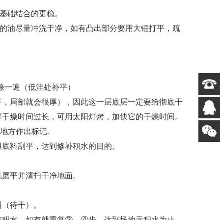
基础结合的更稳。
的油尽量冲洗干净，如有凸出部分要用大锤打平，疏
涂一遍（低洼处补平）
平，局部就会很厚），因此这一层底层一定要给彻底干
厚干燥时间过长，可用太阳灯烤，加快它的干燥时间。
地方作出标记.
底料刮平，达到修补积水的目的。
磨平并清扫干净地面。
料（待干）。
有积水，如有就重复③，④步，达到场地无积水为止。