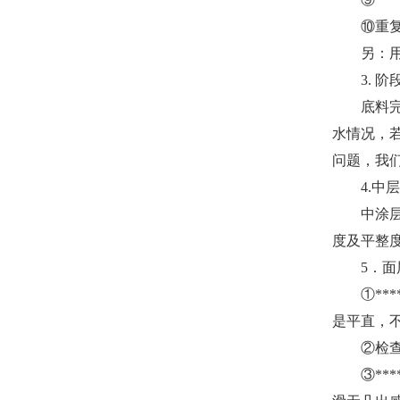
⑩重复
另：用底
3. 阶
底料完成
水情况，
问题，我
4.中层
中涂层：
度及平整
5．面
①***
是平直，不
②检查铲地
③****