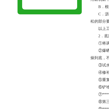
B．根据
C．沥青
松的部分
以上工作
2．底
①将调配
②爆晒：
燥到底，
③试水：待
④修补积
⑤重复③
⑥铲地：
⑦***
⑧第三次
⑨***