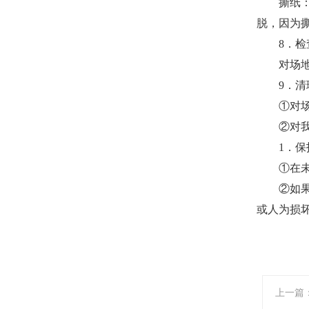
撕纸：待
脱，因为
8．检
对场地进
9．清
①对场地
②对我们
1．保
①在未交
②如果不
或人为损
上一篇