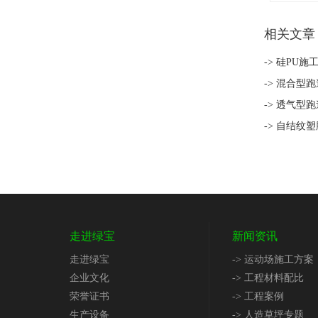
相关文章
-> 硅PU施
-> 混合型
-> 透气型
-> 自结纹
走进绿宝
新闻资讯
走进绿宝
-> 运动场施工方案
企业文化
-> 工程材料配比
荣誉证书
-> 工程案例
生产设备
-> 人造草坪专题