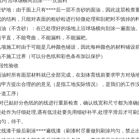
)可沿球场横向刮涂****次面料
地：由于面上只有****后一层不含砂的面油，因此这层检查
成的结构，只能对表面的粗砂粒进行轻微处理和刮耙时不慎掉的
（不含砂）：在已处理好的场地上沿球场横向刮涂一遍面油。
痕平直，不能弯曲，不能漏料，不能漏耙。
施工时由于可能是几种颜色铺设，因此每种颜色的材料铺设前*
色不施工过界（可以分色纸和彩色条布加以保护）
段性验收
时所有面层材料就已全部完成，在划体育线前要求甲方对场地
如甲方提出合理的的意见（是指工地实际情况），是我们的工作没
一道工序）
已贴好分色纸的的线进行重新检查，确认线宽和尺寸都为准确
作为仔细处理,遇有低洼处要先用细砂补平,处理平滑后才可刷涂
均匀，待干。
次线漆干燥后刷涂****遍线漆（刷漆时尽量做到刷涂均匀，禁止