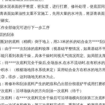
水泥表面的平整度，密实度，进行打磨、修补处理，使底层同
表面如果油性太重不宜施工，先用大量的水冲洗，将沥青表面
要砸实。
全部做完可进行下一步工序
层的刮涂
好的底料（稍稠）倒于地上，用2-3米的长的铝合金方****刮
由于****次刮涂的底料较厚（视基础平整情况，如果基础不
不能只看到表面干燥，具体干燥时间视天气情况而定。如局部太
****次底料完全干燥后,全场放水,在水不流动时,在有积水的
水：（根椐场地排水系统来定）采用铝合金方在积水的地方用
，④步，达到场地无积水为止。
将修补和刮涂底料产生的耙痕和凸出部分彻底铲平或用打磨机
*次底料：沿球场纵向的方向刮涂一次底料（待干）
底料：在****次底料完全干燥后可沿球场横向刮涂第三次底
*后一次试水和修补：第三次底料完成后，重新试水，检测是否