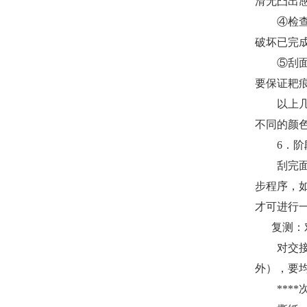
滑无凸出感
④检查铲
破坏已完
⑤刮面油
要保证耙
以上几项
不同的颜
6．阶
刮完面油
步程序，
才可进行
复测：对
对交接处
外），要
****