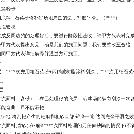
第⑥步。
料+ 石英砂修补好场地周围的边，打磨平滑。（****）
段性验收
及周边的的处理好后，要进行阶段性验收，请甲方代表对完成
若甲方代表提出意见，确是我们的施工问题，我们要整改至合格，
们同甲方代表详细解释并通过方可施工。
:
****次先用粗石英砂+丙稀酸树脂涂料刮涂，****次用细石
度。
层
*次面料（含砂）：在已处理好的底层上沿球场的纵向刮涂一次含
能弯曲，且不能漏耙.
:将刮耙产生的耙痕和粗砂全部 铲磨一遍,达到完全平滑之效果,
次面料(含砂):在确保****次面料处理的无任何缺陷的情况下(