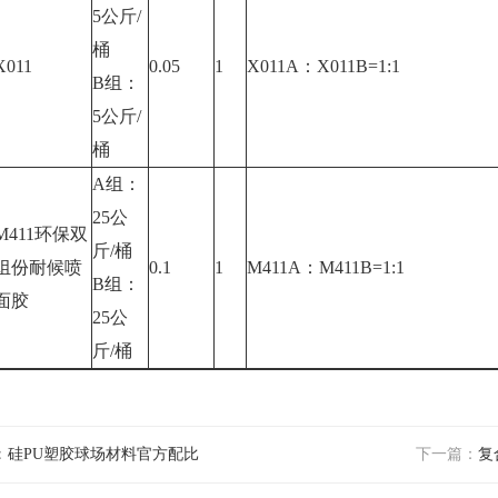
5公斤/
桶
X011
0.05
1
X011A：X011B=1:1
B组：
5公斤/
桶
A组：
25公
M411环保双
斤/桶
组份耐候喷
0.1
1
M411A：M411B=1:1
B组：
面胶
25公
斤/桶
：
硅PU塑胶球场材料官方配比
下一篇：
复