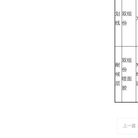
划
双组
线
份
双组
耐
份
候
喷面
层
胶
上一篇