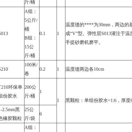
斤/桶
A组：
5公斤/
温度缝的****为30mm，两边的
桶
S013
0.1
1
成“V”型。弹性层S013灌注于
B组：
手提砂磨机磨平。
15公
斤/桶
100米/
S210
0.2
1
温度缝两边各10cm
卷
T210环保单
200公
1
组份胶水
斤/桶
1
黑颗粒：单组份胶水=1:6，厚度
1-2.5mm黑
25公
6
色橡胶颗粒
斤/袋
A组：