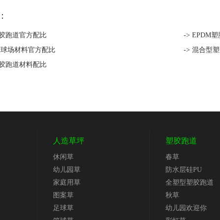
：
塑胶跑道官方配比
-> EPD
塑胶球场材料官方配比
-> 混合
塑胶跑道材料配比
人造草坪
塑胶跑道
休闲草
春草
幼儿园草
防水层硅PU
家庭用草
全塑型塑胶跑道
图案草
秋草
足球草
幼儿园欢迎你