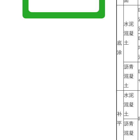
面
水泥
混凝
土
底
涂
沥青
混凝
土
水泥
混凝
补
土
平
沥青
混凝