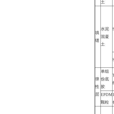
土
水泥
填
混凝
缝
土
单组
弹
份底
性
胶
层
EPDM
颗粒