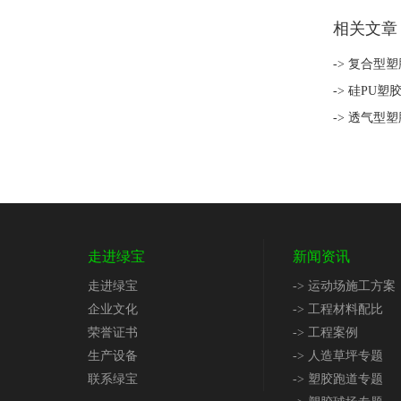
相关文章
-> 复合型
-> 硅PU
-> 透气型
走进绿宝
新闻资讯
走进绿宝
-> 运动场施工方案
企业文化
-> 工程材料配比
荣誉证书
-> 工程案例
生产设备
-> 人造草坪专题
联系绿宝
-> 塑胶跑道专题