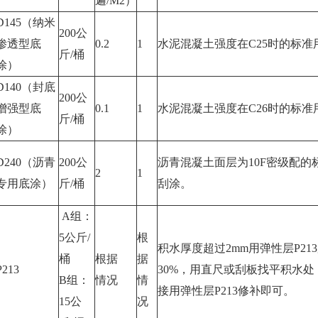
遍/M2）
D145（纳米
200公
渗透型底
0.2
1
水泥混凝土强度在C25时的标
斤/桶
涂）
D140（封底
200公
增强型底
0.1
1
水泥混凝土强度在C26时的标
斤/桶
涂）
D240（沥青
200公
沥青混凝土面层为10F密级配
2
1
专用底涂）
斤/桶
刮涂。
A组：
5公斤/
根
积水厚度超过2mm用弹性层P21
桶
根据
据
P213
30%，用直尺或刮板找平积水处
B组：
情况
情
接用弹性层P213修补即可。
15公
况