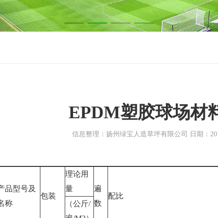
EPDM塑胶球场材
信息整理：扬州绿宝人造草坪有限公司 日期：2018-0
理论用
产品型号及
量
遍
包装
配比
名称
数
（公斤/